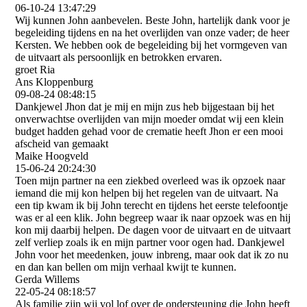
06-10-24
13:47:29
Wij kunnen John aanbevelen. Beste John, hartelijk dank voor je
begeleiding tijdens en na het overlijden van onze vader; de heer
Kersten. We hebben ook de begeleiding bij het vormgeven van
de uitvaart als persoonlijk en betrokken ervaren.
groet Ria
Ans Kloppenburg
09-08-24
08:48:15
Dankjewel Jhon dat je mij en mijn zus heb bijgestaan bij het
onverwachtse overlijden van mijn moeder omdat wij een klein
budget hadden gehad voor de crematie heeft Jhon er een mooi
afscheid van gemaakt
Maike Hoogveld
15-06-24
20:24:30
Toen mijn partner na een ziekbed overleed was ik opzoek naar
iemand die mij kon helpen bij het regelen van de uitvaart. Na
een tip kwam ik bij John terecht en tijdens het eerste telefoontje
was er al een klik. John begreep waar ik naar opzoek was en hij
kon mij daarbij helpen. De dagen voor de uitvaart en de uitvaart
zelf verliep zoals ik en mijn partner voor ogen had. Dankjewel
John voor het meedenken, jouw inbreng, maar ook dat ik zo nu
en dan kan bellen om mijn verhaal kwijt te kunnen.
Gerda Willems
22-05-24
08:18:57
Als familie zijn wij vol lof over de ondersteuning die John heeft