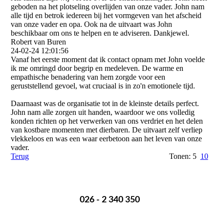
geboden na het plotseling overlijden van onze vader. John nam
alle tijd en betrok iedereen bij het vormgeven van het afscheid
van onze vader en opa. Ook na de uitvaart was John
beschikbaar om ons te helpen en te adviseren. Dankjewel.
Robert van Buren
24-02-24
12:01:56
Vanaf het eerste moment dat ik contact opnam met John voelde
ik me omringd door begrip en medeleven. De warme en
empathische benadering van hem zorgde voor een
geruststellend gevoel, wat cruciaal is in zo'n emotionele tijd.
Daarnaast was de organisatie tot in de kleinste details perfect.
John nam alle zorgen uit handen, waardoor we ons volledig
konden richten op het verwerken van ons verdriet en het delen
van kostbare momenten met dierbaren. De uitvaart zelf verliep
vlekkeloos en was een waar eerbetoon aan het leven van onze
vader.
Terug
Tonen: 5
10
Een overlijden melden? Bel mij op onderstaand nummer:
026 - 2 340 350
Ik ben 24 uur per dag voor je bereikbaar.