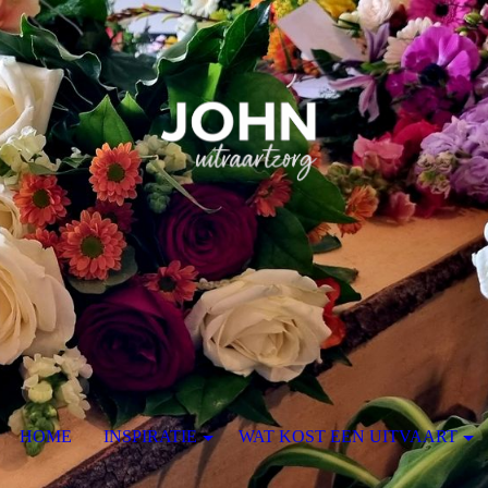
HOME
INSPIRATIE
WAT KOST EEN UITVAART