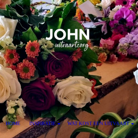
HOME
INSPIRATIE
WAT KOST EEN UITVAART