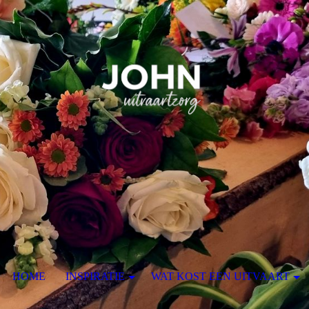
HOME
INSPIRATIE
WAT KOST EEN UITVAART