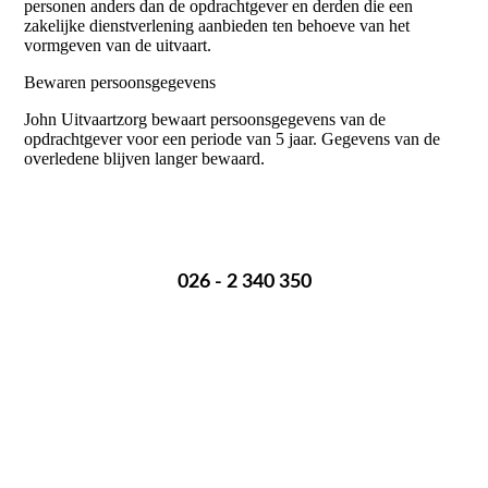
personen anders dan de opdrachtgever en derden die een
zakelijke dienstverlening aanbieden ten behoeve van het
vormgeven van de uitvaart.
Bewaren persoonsgegevens
John Uitvaartzorg bewaart persoonsgegevens van de
opdrachtgever voor een periode van 5 jaar. Gegevens van de
overledene blijven langer bewaard.
Een overlijden melden? Bel mij op onderstaand nummer:
026 - 2 340 350
Ik ben 24 uur per dag voor je bereikbaar.