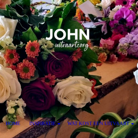
HOME
INSPIRATIE
WAT KOST EEN UITVAART